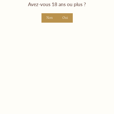
Avez-vous 18 ans ou plus ?
Non
Oui
Coteaux du Layon - 1er
Cru Chaume 2024
€23,30
Instagram
Facebook
LinkedIn