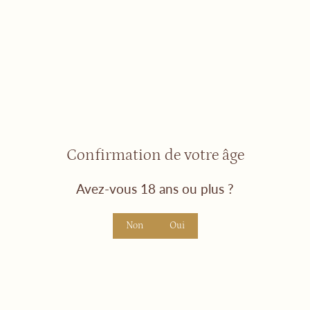
Nos accords Mets & Vins
Confirmation de votre âge
Avez-vous 18 ans ou plus ?
Non
Oui
Crémant de Loire BRUT
PetNat rosé
€12,00
€11,00